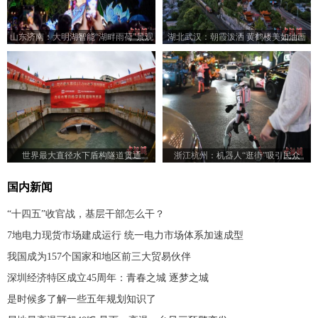
山东济南：大明湖智能“湖畔雨荷”景观
湖北武汉：朝霞泼洒 黄鹤楼美如油画
亮灯
世界最大直径水下盾构隧道贯通
浙江杭州：机器人“逛街”吸引民众
国内新闻
“十四五”收官战，基层干部怎么干？
7地电力现货市场建成运行 统一电力市场体系加速成型
我国成为157个国家和地区前三大贸易伙伴
深圳经济特区成立45周年：青春之城 逐梦之城
是时候多了解一些五年规划知识了