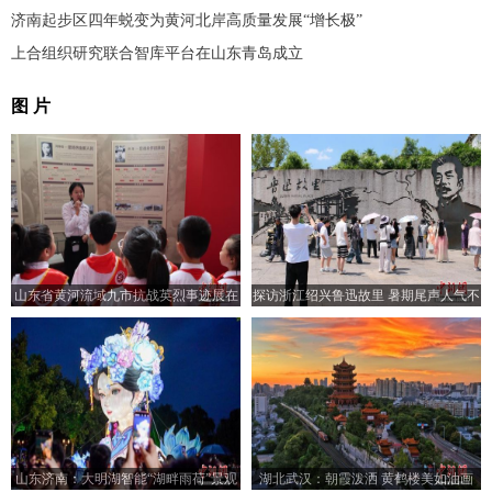
济南起步区四年蜕变为黄河北岸高质量发展“增长极”
上合组织研究联合智库平台在山东青岛成立
图 片
山东省黄河流域九市抗战英烈事迹展在
探访浙江绍兴鲁迅故里 暑期尾声人气不
济南开展
减
山东济南：大明湖智能“湖畔雨荷”景观
湖北武汉：朝霞泼洒 黄鹤楼美如油画