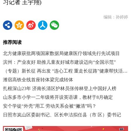
习记者 王宇翔)
编辑：孙婷婷
推荐阅读
北方健康获批两项国家数据局健康医疗领域先行先试项目
滨州：产业友好 助推儿童友好城市建设迈向“全国示范”
（专题）新长征 再出发 “连心工程 重走长征路”健康帮扶活动启动
潍宿高铁全线首座转体梁完成转体
扎根深山23年 济南长清区护林员张传林登上中国好人榜
山东多市小学一二年级将开设英语课，教材于8月确定
安个学徒“外壳”用工 劳动关系会被“撇清”吗？
日照市岚山区委副书记、区长申洁拟任县（市 区）委书记