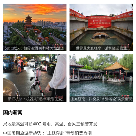
湖北武汉：朝霞泼洒 黄鹤楼美如油画
世界最大直径水下盾构隧道贯通
浙江杭州：机器人“逛街”吸引民众
山东济南：趵突泉“水涌若轮”美景重现
国内新闻
局地最高温可超40℃ 暴雨、高温、台风三预警齐发
中国暑期旅游新趋势：“主题奔赴”带动消费热潮