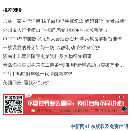
推荐阅读
吉林一家人游淄博 孩子做旅游手账纪念 妈妈直呼“太难戒断”
外国友人打卡崂山 “村咖” 感受中国乡村振兴新活力
CCF 2025中国数字服务大会烟台召开 李兵教授解析智能体发展前景
一枚误吞的补牙针与一场“以静制动”的生命守护
济南市儿童医院院史馆资料及实物征集启事
青岛海检集团构筑海工装备“研测用”新链条助力突破产业瓶颈
“鸟门”热映射年轻一代情感新需求
美团回应“退款不到账”
中新网·山东版权及免责声明