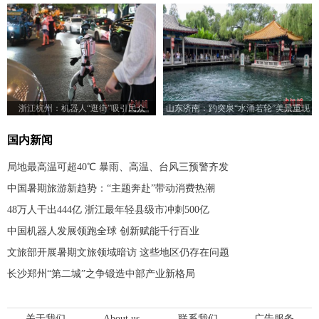
浙江杭州：机器人“逛街”吸引民众
山东济南：趵突泉“水涌若轮”美景重现
国内新闻
局地最高温可超40℃ 暴雨、高温、台风三预警齐发
中国暑期旅游新趋势：“主题奔赴”带动消费热潮
48万人干出444亿 浙江最年轻县级市冲刺500亿
中国机器人发展领跑全球 创新赋能千行百业
文旅部开展暑期文旅领域暗访 这些地区仍存在问题
长沙郑州“第二城”之争锻造中部产业新格局
关于我们
About us
联系我们
广告服务