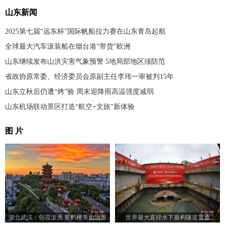
山东新闻
2025第七届“远东杯”国际帆船拉力赛在山东青岛起航
全球最大汽车滚装船在烟台港“带货”欧洲
山东继续发布山洪灾害气象预警 5地局部地区须防范
省政协原常委、经济委员会原副主任李玮一审被判15年
山东立秋后仍遭“烤”验 周末迎降雨高温强度减弱
山东机场联动景区打造“航空+文旅”新体验
图 片
湖北武汉：朝霞泼洒 黄鹤楼美如油画
世界最大直径水下盾构隧道贯通