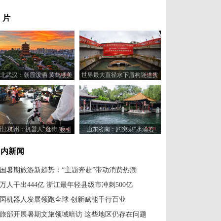
 片
北武汉：朝霞泼洒 黄鹤楼美
世界最大直径水下盾构隧道贯
如油画
通
浙江杭州：机器人“逛街”吸引
山东济南：趵突泉“水涌若
民众
轮”美景重现
国内新闻
国暑期旅游新趋势：“主题奔赴”带动消费热潮
8万人干出444亿 浙江最年轻县级市冲刺500亿
国机器人发展领跑全球 创新赋能千行百业
旅部开展暑期文旅领域暗访 这些地区仍存在问题