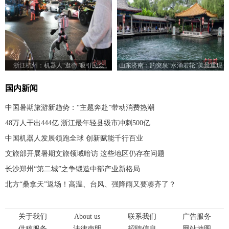
浙江杭州：机器人“逛街”吸引民众
山东济南：趵突泉“水涌若轮”美景重现
国内新闻
中国暑期旅游新趋势：“主题奔赴”带动消费热潮
48万人干出444亿 浙江最年轻县级市冲刺500亿
中国机器人发展领跑全球 创新赋能千行百业
文旅部开展暑期文旅领域暗访 这些地区仍存在问题
长沙郑州“第二城”之争锻造中部产业新格局
北方“桑拿天”返场！高温、台风、强降雨又要凑齐了？
关于我们
About us
联系我们
广告服务
供稿服务
法律声明
招聘信息
网站地图