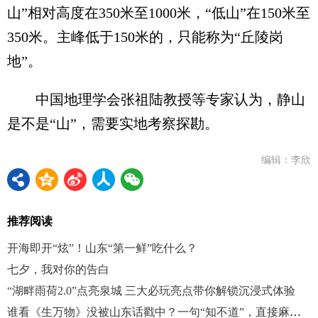
山”相对高度在350米至1000米，“低山”在150米至
350米。主峰低于150米的，只能称为“丘陵岗
地”。
中国地理学会张祖陆教授等专家认为，静山
是不是“山”，需要实地考察探勘。
编辑：李欣
推荐阅读
开海即开“炫”！山东“第一鲜”吃什么？
七夕，我对你的告白
“湖畔雨荷2.0”点亮泉城 三大必玩亮点带你解锁沉浸式体验
谁看《生万物》没被山东话戳中？一句“知不道”，直接麻爪了