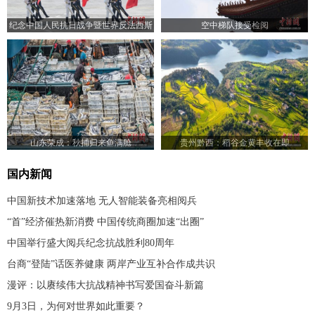
纪念中国人民抗日战争暨世界反法西斯
空中梯队接受检阅
战争胜利80周年大会举行
山东荣成：秋捕归来鱼满舱
贵州黔西：稻谷金黄丰收在即
国内新闻
中国新技术加速落地 无人智能装备亮相阅兵
“首”经济催热新消费 中国传统商圈加速“出圈”
中国举行盛大阅兵纪念抗战胜利80周年
台商“登陆”话医养健康 两岸产业互补合作成共识
漫评：以赓续伟大抗战精神书写爱国奋斗新篇
9月3日，为何对世界如此重要？