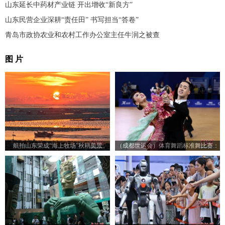
山东延长中药材产业链 开出增收“新良方”
山东民营企业深耕“责任田” 书写担当“答卷”
青岛市政协农业和农村工作办公室主任牛润之被查
图 片
航拍山东荣成“海上牧场”秋耕美景
（成都世运会）体育舞蹈标准舞比赛：
23对选手赛场尽展舞姿