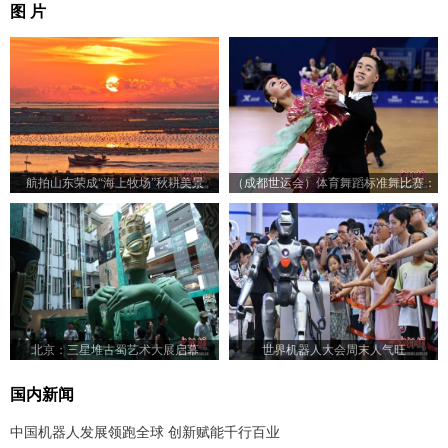
图 片
航拍山东荣成“海上牧场”秋耕美景
（成都世运会）体育舞蹈标准舞比赛：
23对选手赛场尽展舞姿
北京：三星堆古蜀艺术大展启幕
世界机器人大会周末人气旺
国内新闻
中国机器人发展领跑全球 创新赋能千行百业