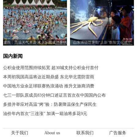
重庆：高温天气来袭 水上乐园成消暑纳
山东博物馆暑期“上新”数智文化展厅
凉好去处
国内新闻
公积金使用范围持续拓宽 超30城支持公积金付首付
本周初我国高温将达近期鼎盛 东北华北需防雷雨
中国地方业余足球联赛热浪涌动 推升文旅商消费
七三一部队原成员83分钟口述证言首次在中国国内公布
多措并举应对高温“烤”验：防暑降温保生产保民生
油价年内首次“三连涨” 加满一箱油将多花9元
关于我们
About us
联系我们
广告服务