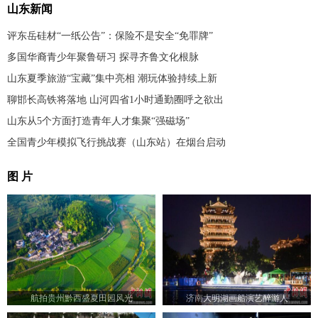
山东新闻
评东岳硅材“一纸公告”：保险不是安全“免罪牌”
多国华裔青少年聚鲁研习 探寻齐鲁文化根脉
山东夏季旅游“宝藏”集中亮相 潮玩体验持续上新
聊邯长高铁将落地 山河四省1小时通勤圈呼之欲出
山东从5个方面打造青年人才集聚“强磁场”
全国青少年模拟飞行挑战赛（山东站）在烟台启动
图 片
航拍贵州黔西盛夏田园风光
济南大明湖画船演艺醉游人