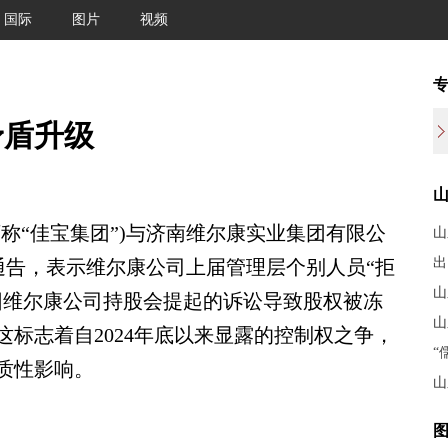
国际
图片
视频
矛盾升级
“佳宝集团”)与济南维尔康实业集团有限公
山
出
新通告，表示维尔康公司上届管理层个别人员“拒
山
因维尔康公司持股会提起的诉讼导致股权被冻
山
这标志着自2024年底以来显露的控制权之争，
“
质性影响。
山
图