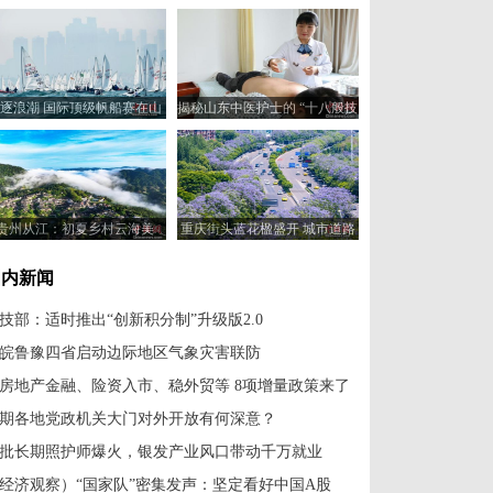
逐浪潮 国际顶级帆船赛在山
揭秘山东中医护士的 “十八般技
东青岛开赛
艺”
贵州从江：初夏乡村云海美
重庆街头蓝花楹盛开 城市道路
变身“紫色花海”
国内新闻
技部：适时推出“创新积分制”升级版2.0
皖鲁豫四省启动边际地区气象灾害联防
房地产金融、险资入市、稳外贸等 8项增量政策来了
期各地党政机关大门对外开放有何深意？
批长期照护师爆火，银发产业风口带动千万就业
经济观察）“国家队”密集发声：坚定看好中国A股