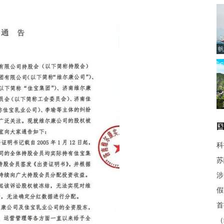
帆
科
苏
涉
假
首
（