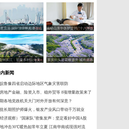
逐浪潮 国际顶级帆船赛在山
揭秘山东中医护士的 “十八般技
东青岛开赛
艺”
贵州从江：初夏乡村云海美
重庆街头蓝花楹盛开 城市道路
变身“紫色花海”
国内新闻
皖鲁豫四省启动边际地区气象灾害联防
房地产金融、险资入市、稳外贸等 8项增量政策来了
期各地党政机关大门对外开放有何深意？
批长期照护师爆火，银发产业风口带动千万就业
经济观察）“国家队”密集发声：坚定看好中国A股
地冲击30℃暖热如常年立夏 江南华南或现强对流