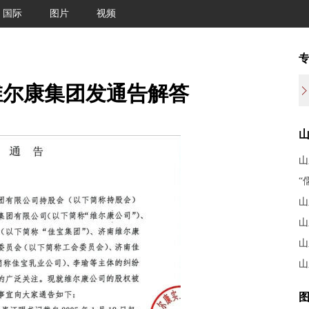
国际
图片
视频
维尔康集团发通告解答
山
“
山
山
山
山
图