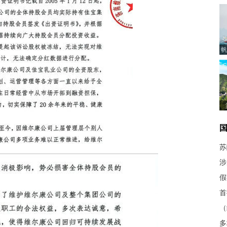
帆
苏
涉
假
首
（
多