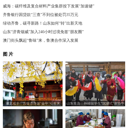
威海：碳纤维及复合材料产业集群按下发展“加速键”
齐鲁银行因贷款“三查”不到位被处罚35万元
绿动齐鲁，碳寻新路！山东如何“转”出新天地
山东“济青烟威”加入240小时过境免签“朋友圈”
澳门街头飘起“鲁味”来，鲁澳合作深入发展
图 片
湖北咸丰：古银杏身披“金甲”引客来
山东青岛：外籍留学生“沉浸式”体验中
国乡村之美