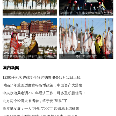
湖北武汉：初冬东湖色彩斑斓
福建南靖：海外华文媒体代表逛土楼感
受“世遗”文化
冬游西藏新风尚：藏装拍照、寄明信片
冬日时节晒鱼忙
成热门
国内新闻
12306手机客户端学生预约购票服务12月12日上线
时隔14年重回适度宽松货币政策，中国资产大爆发
中央政治局定调2025年经济工作，释多重积极信号！
北方两个经济大省省会，终于要“组队”了
高质量发展：一人“种地”7000亩 盐碱地上结硕果