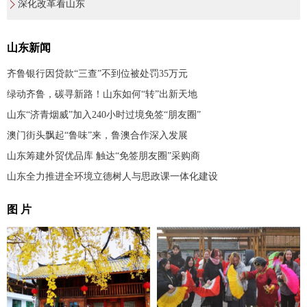
深化改革看山东
山东新闻
齐鲁银行因贷款“三查”不到位被处罚35万元
绿动齐鲁，碳寻新路！山东如何“转”出新天地
山东“济青烟威”加入240小时过境免签“朋友圈”
澳门街头飘起“鲁味”来，鲁澳合作深入发展
山东筹建外贸优品库 触达“免签朋友圈”采购商
山东全力推进全环境立德树人与思政课一体化建设
图 片