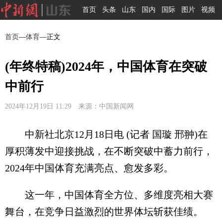
首页
头条
山东
国内
国际
图片
视频
首页
—
体育
—正文
(年终特稿)2024年，中国体育在突破
中前行
2024年12月19日 11:29 来源：中国新闻网
中新社北京12月18日电 (记者 国璇 邢翀)在
厚积薄发中迎接挑战，在不断突破中蓄力前行，
2024年中国体育充满亮点、愈发多彩。
这一年，中国体育全方位、多维度亮相大赛
舞台，在竞争日益激烈的世界体坛斩获佳绩。