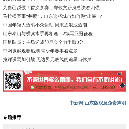
为自己骄傲！首次参赛，郑钦文跻身总决赛四强
马拉松赛事“井喷”，山东这些城市如何跑“出圈”？
中国年轻人热衷小众运动 周末逐浪成热潮
山东泰山与横滨水手再相逢 2:2续写亚冠征程
国足队员：主场迎战印尼会全力争取3分
中网掀起观赛热潮 青少年赛事看点多
拉踩谩骂加引战 无边界无底线的追星当休矣
中新网·山东版权及免责声明
专题推荐