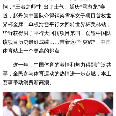
铜，“王者之师”打出了士气。延庆“雪游龙”赛
道，赵丹为中国队夺得钢架雪车女子项目首枚世
界杯金牌；单板滑雪平行大回转世界杯美林站，
毕野获得男子平行大回转项目第四，创造中国队
该项目历史最好成绩……带着这些“突破”，中国
体育站上一个更高的起点。
这一年，中国体育的激情和魅力得到广泛共
享，全民参与体育运动的热情进一步点燃，本土
赛事带动消费新高潮。