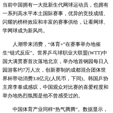
当前中国拥有一大批新生代网球运动员，也拥有
一系列高水平本土国际赛事，优异的竞技成绩、
闪耀的榜样效应和丰富的赛事供给，让看网球、
学网球成为新风尚。
人潮带来消费，“体育+”在赛事举办地催
生“链式反应”。世界乒乓球职业大联盟(WTT)中
国大满贯赛首次落地北京，举办地首钢园每日入
园游客约7万人次，创新赛制的成都混合团体世
界杯带动消费3.8亿元(人民币，下同)。韩国乒协
主席李泰成感叹，中国观众对比赛的喜爱程度和
举办地热烈氛围是他不曾感受过的。
中国体育产业同样“热气腾腾”。数据显示，