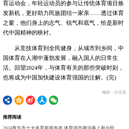
育运动会，年轻运动员的参与让传统体育项目焕
发新机，更好助力民族团结一家亲……透过体育
之窗，他们身上的志气、锐气和底气，恰是新时
代中国精神的映衬。
从竞技体育到全民健身，从城市到乡间，中
国体育在人潮中蓬勃发展，融入国人的日常生
活。回望2024年，与体育有关的那些突破时刻，
也将成为中国加快建设体育强国的注解。(完)
编辑：沙见龙
推荐阅读
2024青岛市十大体育新闻发布 体育强市建设再上新台阶