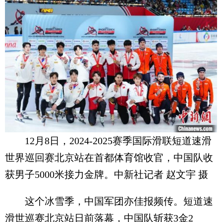
12月8日，2024-2025赛季国际滑联短道速滑
世界巡回赛北京站在首都体育馆收官，中国队收
获男子5000米接力金牌。中新社记者 赵文宇 摄
这个冰雪季，中国军团亦佳报频传。短道速
滑世巡赛北京站日前落幕，中国队斩获3金2