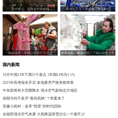
贵州榕江：金秋乡村美如画
2024东亚海洋博览会在青岛举行
福建南平：中外汉学家打卡非遗
新疆疏勒：蘑菇小镇三产融合助推乡村
振兴
国内新闻
10月中国LPR下调25个基点 1年期LPR为3.1%
2025年高考报名开启 多地要求严格资格审查
中东部将有大范围降水 强冷空气影响北方地区
假期为何不多开“夜间高铁”？答案来了
安徽小岗村：改革“惊雷”的时代回响
全能型强冷空气来袭 大风降温雨雪沙尘一个都不少