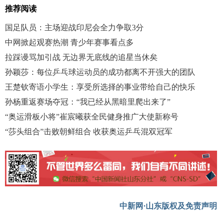
推荐阅读
国足队员：主场迎战印尼会全力争取3分
中网掀起观赛热潮 青少年赛事看点多
拉踩谩骂加引战 无边界无底线的追星当休矣
孙颖莎：每位乒乓球运动员的成功都离不开强大的团队
王楚钦寄语小学生：享受所选择的事业带给自己的快乐
孙杨重返赛场夺冠：“我已经从黑暗里爬出来了”
“奥运滑板小将”崔宸曦获全民健身推广大使新称号
“莎头组合”击败朝鲜组合 收获奥运乒乓混双冠军
中新网·山东版权及免责声明