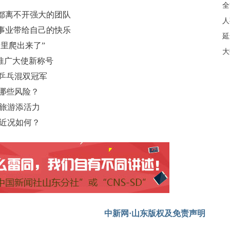
全
都离不开强大的团队
人
事业带给自己的快乐
延
里爬出来了”
大
推广大使新称号
运乒乓混双冠军
藏哪些风险？
日旅游添活力
战近况如何？
中新网·山东版权及免责声明