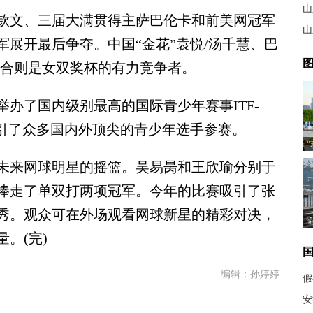
山
钦文、三届大满贯得主萨巴伦卡和前美网冠军
山
展开最后争夺。中国“金花”袁悦/汤千慧、巴
图
组合则是女双奖杯的有力竞争者。
了国内级别最高的国际青少年赛事ITF-
，吸引了众多国内外顶尖的青少年选手参赛。
来网球明星的摇篮。吴易昺和王欣瑜分别于
事中捧走了单双打两项冠军。今年的比赛吸引了张
秀。观众可在外场观看网球新星的精彩对决，
。(完)
编辑：孙婷婷
假
安