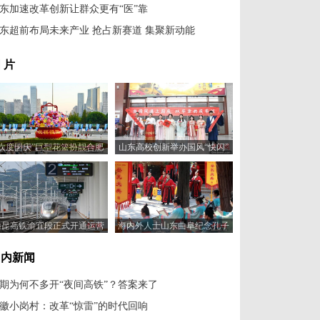
东加速改革创新让群众更有“医”靠
东超前布局未来产业 抢占新赛道 集聚新动能
 片
“欢度国庆”巨型花篮扮靓合肥
山东高校创新举办国风“快闪”
街头
献礼国庆佳节
渝昆高铁渝宜段正式开通运营
海内外人士山东曲阜纪念孔子
诞辰2575年
国内新闻
期为何不多开“夜间高铁”？答案来了
徽小岗村：改革“惊雷”的时代回响