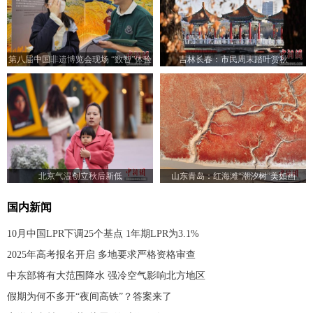
第八届中国非遗博览会现场 “数智”体验
吉林长春：市民周末踏叶赏秋
受青睐
北京气温创立秋后新低
山东青岛：红海滩“潮汐树”美如画
国内新闻
10月中国LPR下调25个基点 1年期LPR为3.1%
2025年高考报名开启 多地要求严格资格审查
中东部将有大范围降水 强冷空气影响北方地区
假期为何不多开“夜间高铁”？答案来了