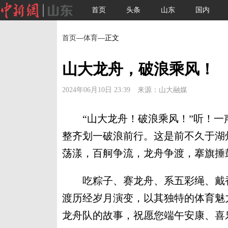
首页
头条
山东
国内
首页
—
体育
—正文
山大龙舟，破浪乘风！
2024年06月10日 23:39 来源：山大融媒
“山大龙舟！破浪乘风！”听！一
整齐划一破浪前行。这是前不久于湖
荡漾，百舸争流，龙舟争渡，搴旗捶
吃粽子、赛龙舟、系五彩绳、戴香
渡历经岁月演变，以其独特的体育魅
龙舟队的故事，祝愿您端午安康、喜