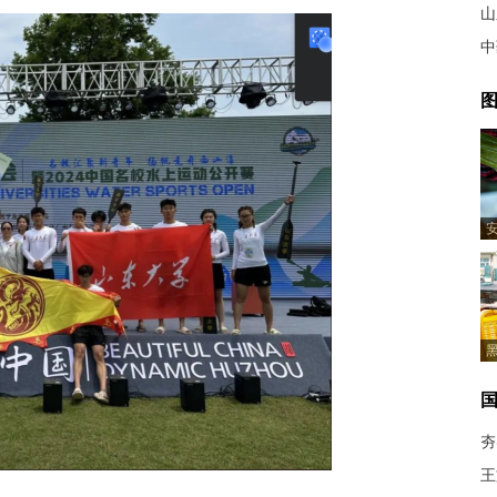
山
中
图
夯
王