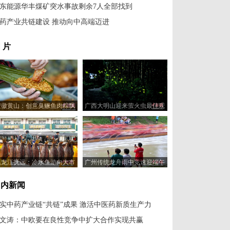
东能源华丰煤矿突水事故剩余7人全部找到
药产业共链建设 推动向中高端迈进
 片
安徽黄山：创意臭鳜鱼肉粽飘
广西大明山迎来萤火虫最佳观
香端午
赏季
黑龙江抚远：冷水鱼游向大市
广州传统龙舟雨中竞速迎端午
场
国内新闻
实中药产业链“共链”成果 激活中医药新质生产力
文涛：中欧要在良性竞争中扩大合作实现共赢