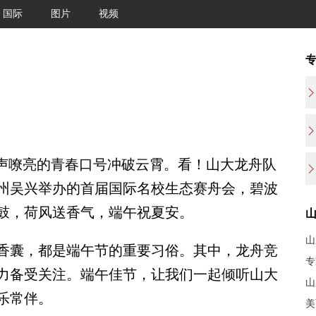
国际
图片
视频
声嘹亮的青春口号冲破云霄。看！山大龙舟队
州吴兴举办的首届国际名校生态赛舟会，碧波
鼓，荷风送香气，端午祝夏安。
山
囊，都是端午节的重要习俗。其中，龙舟竞
专
力备受关注。端午佳节，让我们一起倾听山大
山
乐常伴。
美