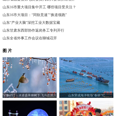
山东16市重大项目集中开工 哪些项目受关注？
山东16市大项目：“同轨竞速”“换道领跑”
山东“产业大脑”深挖工业大数据宝藏
山东甘肃东西部协作返岗务工专列开行
山东全省外事工作会议在聊城召开
图 片
安徽祁门：冰凌盛果楝树下 飞鸟欢闹入
山东荣成海洋牧场“春耕”忙
画来