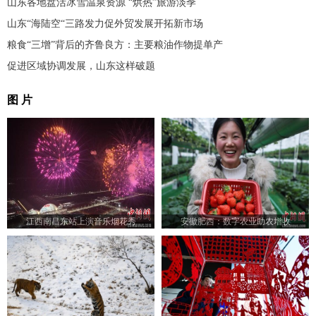
山东各地盘活冰雪温泉资源 “烘热”旅游淡季
山东“海陆空“三路发力促外贸发展开拓新市场
粮食“三增”背后的齐鲁良方：主要粮油作物提单产
促进区域协调发展，山东这样破题
图 片
江西南昌东站上演音乐烟花秀
安徽肥西：数字农业助农增收