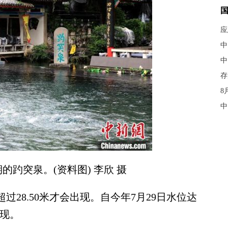
应
中
中
存
8
中
期的趵突泉。(资料图) 李欣 摄
28.50米才会出现。自今年7月29日水位达
出现。