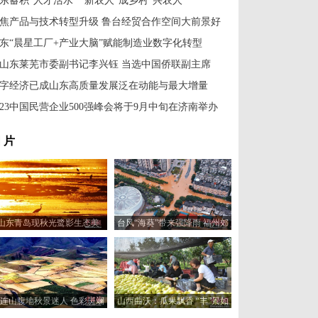
东蓄积“人才活水” “新农人”成乡村“兴农人”
焦产品与技术转型升级 鲁台经贸合作空间大前景好
东“晨星工厂+产业大脑”赋能制造业数字化转型
山东莱芜市委副书记李兴钰 当选中国侨联副主席
字经济已成山东高质量发展泛在动能与最大增量
023中国民营企业500强峰会将于9月中旬在济南举办
 片
山东青岛现秋光鹭影生态美
台风“海葵”带来强降雨 福州郊
区现内涝
连山腹地秋景迷人 色彩斑斓
山西曲沃：瓜果飘香 “丰”景如
如“大地油画”
画