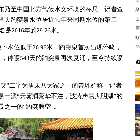
山
乃至中国北方气候水文环境的标尺。记者查
聚
当天趵突泉水位居近10年来同期水位的第二
山
原
名是2016年的29.26米。
数
下水位低于26.98米，趵突泉首次出现停喷，
2
6日，停喷548天的趵突泉再次复涌，至今持续喷
图
突”二字为唐宋八大家之一的曾巩始称。记者
泉一派“云雾润蒸华不注，波涛声震大明湖”的
景之一的“趵突腾空”。
祁