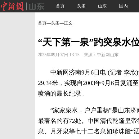
首页
头条
山东
国内
首页
—
头条
—正文
“天下第一泉”趵突泉水位达
2023年09月07日 13:15 来源：中新网山东
中新网济南9月6日电 (记者 李欣)
29.34米，实现自2003年9月6日复
喷涌的最长纪录。
“家家泉水，户户垂杨”是山东济南
最著名的有72处。中国清代乾隆皇帝
泉、月牙泉等七十二名泉如珍珠般“洒