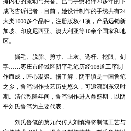
掩内心的激动与兴奋。已与手绣相伴20多年的卞
成飞告诉记者，目前，她设计制作的手绣共有24
大类1000多个品种，注册版权41项，产品远销新
加坡、印度尼西亚、澳大利亚等10余个国家和地
区。
撕毛、脱脂、剪寸、上灰、选杆、挖眼、刻
字……枣庄市峄城区阴平毛笔历经108道工序制
作而成，匠心凝聚。据了解，阴平镇是中国鲁笔
之乡，鲁笔制作技艺历史悠久，可追溯到东汉时
期。清代乾隆年间，鲁笔制作进入鼎盛期，以阴
平刘氏鲁笔为主要代表。
刘氏鲁笔的第九代传人刘慎海将制笔工艺与