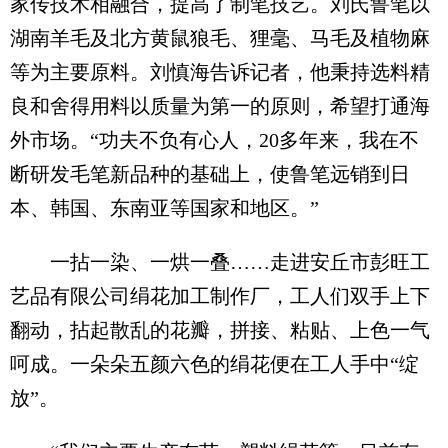
家传技术相融合，提高了制笔技艺。刘氏鲁笔以
湖南羊毛及北方黄鼠狼毛、狸毫、马毛及植物麻
等为主要原料。刘慎海告诉记者，他秉持选料精
良和舍得用料以质量为第一的原则，希望打通海
外市场。“功夫不负有心人，20多年来，我在不
断研发毛笔新品种的基础上，使鲁笔远销到日
本、韩国、东南亚等国家和地区。”
一拈一染、一烘一叠……走进安丘市彭旺工
艺品有限公司绢花加工制作厂，工人们双手上下
翻动，拈起散乱的花瓣，拼接、粘贴、上色一气
呵成。一朵朵五颜六色的绢花便在工人手中“绽
放”。