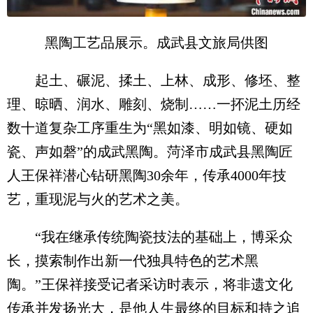
黑陶工艺品展示。成武县文旅局供图
起土、碾泥、揉土、上林、成形、修坯、整
理、晾晒、润水、雕刻、烧制……一抔泥土历经
数十道复杂工序重生为“黑如漆、明如镜、硬如
瓷、声如磬”的成武黑陶。菏泽市成武县黑陶匠
人王保祥潜心钻研黑陶30余年，传承4000年技
艺，重现泥与火的艺术之美。
“我在继承传统陶瓷技法的基础上，博采众
长，摸索制作出新一代独具特色的艺术黑
陶。”王保祥接受记者采访时表示，将非遗文化
传承并发扬光大，是他人生最终的目标和持之追