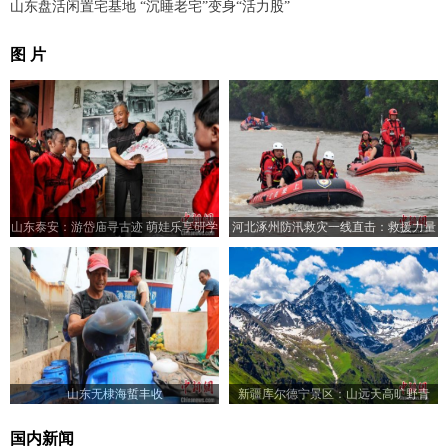
山东盘活闲置宅基地 “沉睡老宅”变身“活力股”
图 片
山东泰安：游岱庙寻古迹 萌娃乐享研学
河北涿州防汛救灾一线直击：救援力量
游
从四面八方汇集
山东无棣海蜇丰收
新疆库尔德宁景区：山远天高旷野青
国内新闻