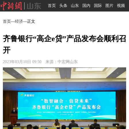
首页
头条
山东
国内
国际
图片
视频
首页
—
经济
—正文
齐鲁银行“高企e贷”产品发布会顺利召
开
2023年03月10日 09:50 来源：中宏网山东