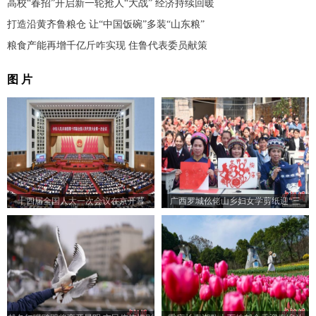
高校“春招”开启新一轮抢人“大战” 经济持续回暖
打造沿黄齐鲁粮仓 让“中国饭碗”多装“山东粮”
粮食产能再增千亿斤咋实现 住鲁代表委员献策
图 片
十四届全国人大一次会议在京开幕
广西罗城仫佬山乡妇女学剪纸迎“三
八”节