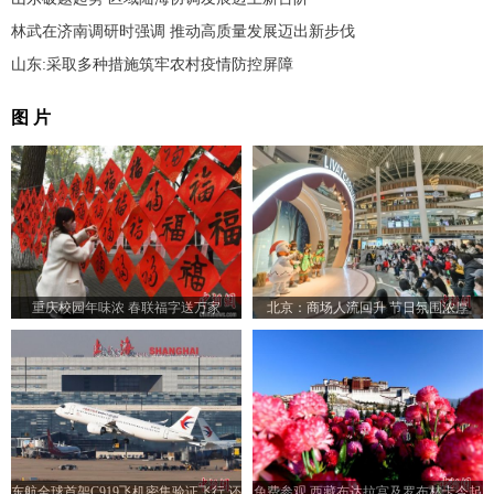
林武在济南调研时强调 推动高质量发展迈出新步伐
山东:采取多种措施筑牢农村疫情防控屏障
图 片
重庆校园年味浓 春联福字送万家
北京：商场人流回升 节日氛围浓厚
东航全球首架C919飞机密集验证飞行 还
免费参观 西藏布达拉宫及罗布林卡今起