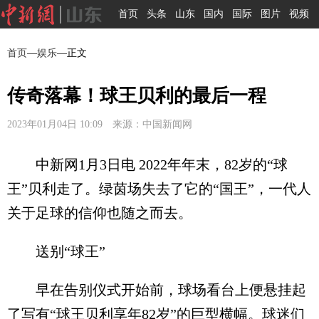
首页
头条
山东
国内
国际
图片
视频
首页
—
娱乐
—正文
传奇落幕！球王贝利的最后一程
2023年01月04日 10:09 来源：中国新闻网
中新网1月3日电 2022年年末，82岁的“球
王”贝利走了。绿茵场失去了它的“国王”，一代人
关于足球的信仰也随之而去。
送别“球王”
早在告别仪式开始前，球场看台上便悬挂起
了写有“球王贝利享年82岁”的巨型横幅。球迷们