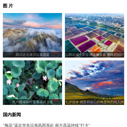
图 片
四川达古冰川云蒸霞蔚
山西运城七彩盐湖斑斓多姿 俯瞰宛如巨
型调色板
杭州西湖荷叶莲蓬疏摘义卖
七夕佳令 感受祁连山的晚霞热烈与人间
浪漫
国内新闻
“梅花”逼近华东沿海风雨渐起 南方高温持续“打卡”