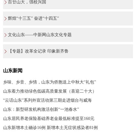
百廿山大，强校兴国
辉煌“十三五” 奋进“十四五”
文化山东——中新网山东文化专题
【专题】改革全记录 印象新齐鲁
山东新闻
乡味、乡音、乡情，山东为侨胞送上中秋大“礼包”
山东着力推动绿色低碳高质量发展（喜迎二十大）
“云话山东”系列外宣活动第三期走进烟台与威海
山东：新型研发机构激活创新“一池春水”
山东居民养老保险基础养老金最低标准提至160元
山东新增本土确诊16例 新增本土无症状感染者81例