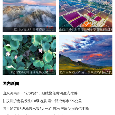
四川达古冰川云蒸霞蔚
山西运城七彩盐湖斑斓多姿 俯瞰宛如巨
型调色板
杭州西湖荷叶莲蓬疏摘义卖
七夕佳令 感受祁连山的晚霞热烈与人间
浪漫
国内新闻
山东河南新一轮“对赌”：继续聚焦黄河生态改善
甘孜州泸定县发生6.8级地震 震中距成都市226公里
四川泸定6.8级地震已致7人死亡 部分房屋受损通信中断