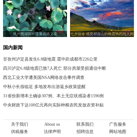
杭州西湖荷叶莲蓬疏摘义卖
七夕佳令 感受祁连山的晚霞热烈与人间
浪漫
国内新闻
甘孜州泸定县发生6.8级地震 震中距成都市226公里
四川泸定6.8级地震已致7人死亡 部分房屋受损通信中断
西北工业大学遭美国NSA网络攻击事件调查
中秋小长假临近 多地发布出游返乡政策提醒
31省份新增本土确诊307例、本土无症状感染者1596例
中央财政下达100亿元再向实际种粮农民发放农资补贴
关于我们
About us
联系我们
广告服务
供稿服务
法律声明
招聘信息
网站地图