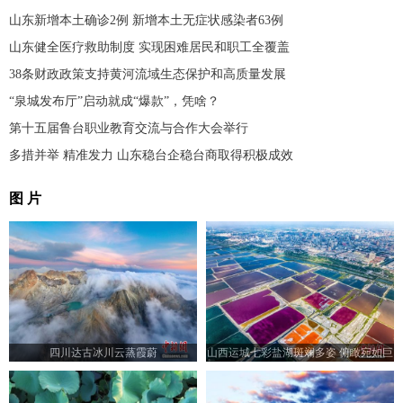
山东新增本土确诊2例 新增本土无症状感染者63例
山东健全医疗救助制度 实现困难居民和职工全覆盖
38条财政政策支持黄河流域生态保护和高质量发展
“泉城发布厅”启动就成“爆款”，凭啥？
第十五届鲁台职业教育交流与合作大会举行
多措并举 精准发力 山东稳台企稳台商取得积极成效
图 片
四川达古冰川云蒸霞蔚
山西运城七彩盐湖斑斓多姿 俯瞰宛如巨
型调色板