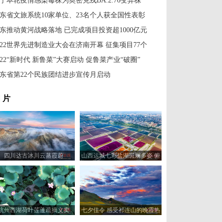
宁本轮疫情感染毒株为奥密克戎BA.2.76变异株
东省文旅系统10家单位、23名个人获全国性表彰
东推动黄河战略落地 已完成项目投资超1000亿元
022世界先进制造业大会在济南开幕 征集项目77个
022“新时代 新鲁菜”大赛启动 促鲁菜产业“破圈”
东省第22个民族团结进步宣传月启动
 片
四川达古冰川云蒸霞蔚
山西运城七彩盐湖斑斓多姿 俯
瞰宛如巨型调色板
杭州西湖荷叶莲蓬疏摘义卖
七夕佳令 感受祁连山的晚霞热
烈与人间浪漫