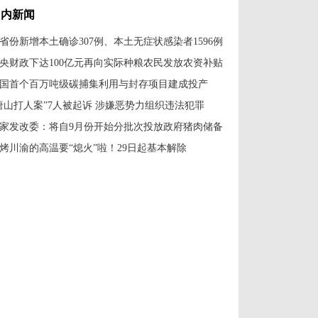
国内新闻
1省份新增本土确诊307例、本土无症状感染者1596例
央财政下达100亿元再向实际种粮农民发放农资补贴
国首个百万吨级碳捕集利用与封存项目建成投产
唐山打人案”7人被起诉 涉嫌恶势力组织违法犯罪
家发改委：将自9月份开始分批次投放政府猪肉储备
烤川渝的高温要“熄火”啦！29日起基本解除