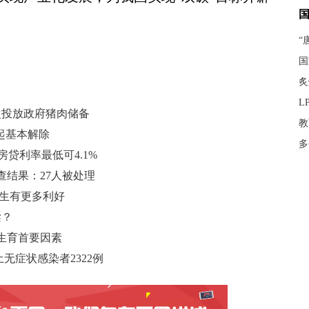
“
国
炙
L
次投放政府猪肉储备
教
起基本解除
多
房贷利率最低可4.1%
结果：27人被处理
业生有更多利好
梁？
生育首要因素
土无症状感染者2322例