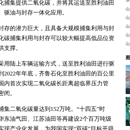
东
化捕集提供二氧化碳，并将其运送至胜利油田
山
、驱油与封存一体化应用。
山
山
存的潜力巨大，且具备大规模捕集利用与封
山
化碳捕集利用与封存可以较大幅提高低品位资
山
供支撑。
图
用陆上车辆运输方式，送至胜利油田进行驱
2022年年底，齐鲁石化至胜利油田的百公里
国内首次实现二氧化碳长距离超临界压力管
密闭。
集二氧化碳量达到152万吨。“十四五”时
华东油气田、江苏油田等再建设2个百万吨级
实现产业化发展，为我国实现“双碳”目标开辟