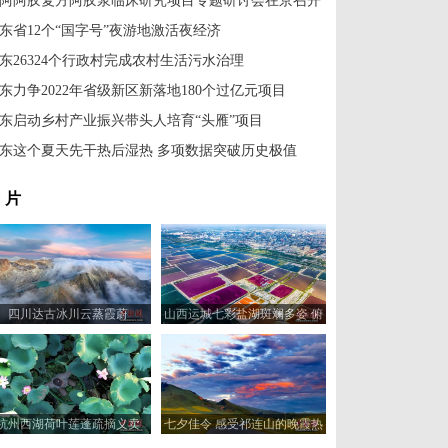
阿阿胶复方阿胶浆临床研究项目专题研讨会在京召开
东省12个“国字号”夜游地激活夜经济
东26324个行政村完成农村生活污水治理
东力争2022年省级新区新落地180个过亿元项目
东启动乡村产业振兴带头人培育“头雁”项目
东这个夏天先干热后湿热 多项数据突破历史极值
 片
四川达古冰川云蒸霞蔚
山西运城七彩盐湖斑斓多姿 俯
瞰宛如巨型调色板
杭州西湖荷叶莲蓬疏摘义卖
七夕佳令 感受祁连山的晚霞热
烈与人间浪漫