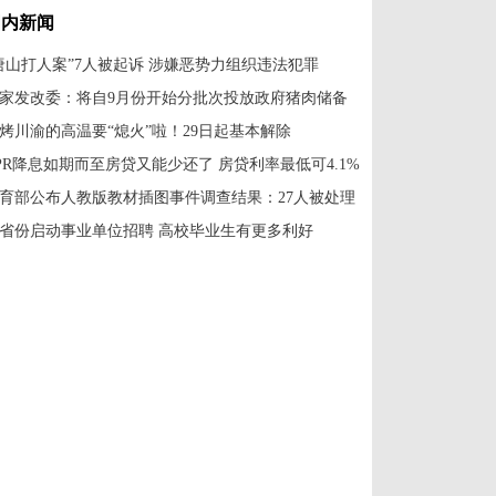
国内新闻
唐山打人案”7人被起诉 涉嫌恶势力组织违法犯罪
家发改委：将自9月份开始分批次投放政府猪肉储备
烤川渝的高温要“熄火”啦！29日起基本解除
PR降息如期而至房贷又能少还了 房贷利率最低可4.1%
育部公布人教版教材插图事件调查结果：27人被处理
省份启动事业单位招聘 高校毕业生有更多利好