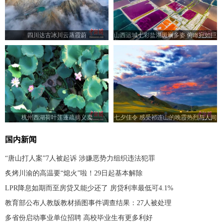
四川达古冰川云蒸霞蔚
山西运城七彩盐湖斑斓多姿 俯瞰宛如巨
型调色板
杭州西湖荷叶莲蓬疏摘义卖
七夕佳令 感受祁连山的晚霞热烈与人间
浪漫
国内新闻
“唐山打人案”7人被起诉 涉嫌恶势力组织违法犯罪
炙烤川渝的高温要“熄火”啦！29日起基本解除
LPR降息如期而至房贷又能少还了 房贷利率最低可4.1%
教育部公布人教版教材插图事件调查结果：27人被处理
多省份启动事业单位招聘 高校毕业生有更多利好