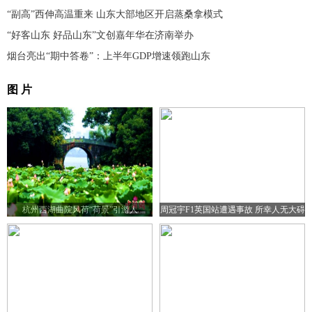
“副高”西伸高温重来 山东大部地区开启蒸桑拿模式
“好客山东 好品山东”文创嘉年华在济南举办
烟台亮出“期中答卷”：上半年GDP增速领跑山东
图 片
杭州西湖曲院风荷“荷景”引游人
周冠宇F1英国站遭遇事故 所幸人无大碍