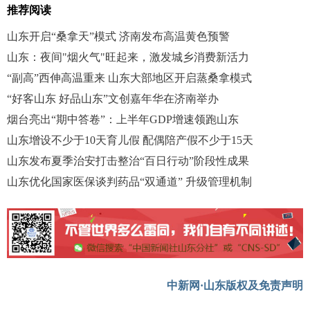
推荐阅读
山东开启“桑拿天”模式 济南发布高温黄色预警
山东：夜间"烟火气"旺起来，激发城乡消费新活力
“副高”西伸高温重来 山东大部地区开启蒸桑拿模式
“好客山东 好品山东”文创嘉年华在济南举办
烟台亮出“期中答卷”：上半年GDP增速领跑山东
山东增设不少于10天育儿假 配偶陪产假不少于15天
山东发布夏季治安打击整治“百日行动”阶段性成果
山东优化国家医保谈判药品“双通道” 升级管理机制
中新网·山东版权及免责声明