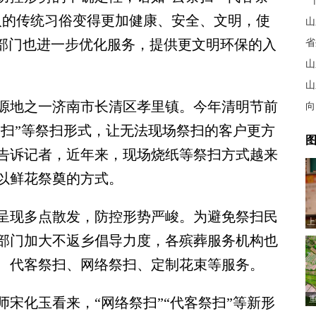
“
人的传统习俗变得更加健康、安全、文明，使
山
关部门也进一步优化服务，提供更文明环保的入
省
山
山
地之一济南市长清区孝里镇。今年清明节前
向
祭扫”等祭扫形式，让无法现场祭扫的客户更方
图
告诉记者，近年来，现场烧纸等祭扫方式越来
以鲜花祭奠的方式。
现多点散发，防控形势严峻。为避免祭扫民
上
部门加大不返乡倡导力度，各殡葬服务机构也
、代客祭扫、网络祭扫、定制花束等服务。
化玉看来，“网络祭扫”“代客祭扫”等新形