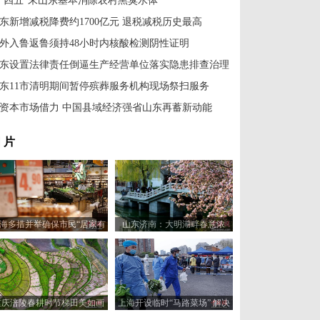
十四五”末山东基本消除农村黑臭水体
东新增减税降费约1700亿元 退税减税历史最高
外入鲁返鲁须持48小时内核酸检测阴性证明
东设置法律责任倒逼生产经营单位落实隐患排查治理
东11市清明期间暂停殡葬服务机构现场祭扫服务
资本市场借力 中国县域经济强省山东再蓄新动能
 片
海多措并举确保市民“居家有
山东济南：大明湖畔春意浓
菜”
重庆涪陵春耕时节梯田美如画
上海开设临时“马路菜场” 解决
居民买菜难题