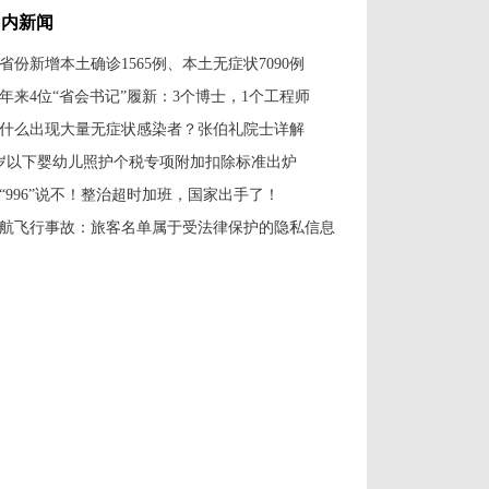
国内新闻
1省份新增本土确诊1565例、本土无症状7090例
年来4位“省会书记”履新：3个博士，1个工程师
什么出现大量无症状感染者？张伯礼院士详解
岁以下婴幼儿照护个税专项附加扣除标准出炉
“996”说不！整治超时加班，国家出手了！
航飞行事故：旅客名单属于受法律保护的隐私信息