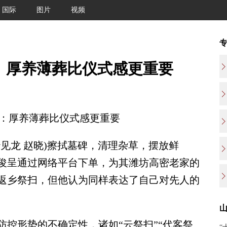
国际
图片
视频
家：厚养薄葬比仪式感更重要
：厚养薄葬比仪式感更重要
见龙 赵晓)擦拭墓碑，清理杂草，摆放鲜
田俊呈通过网络平台下单，为其潍坊高密老家的
返乡祭扫，但他认为同样表达了自己对先人的
形势的不确定性，诸如“云祭扫”“代客祭