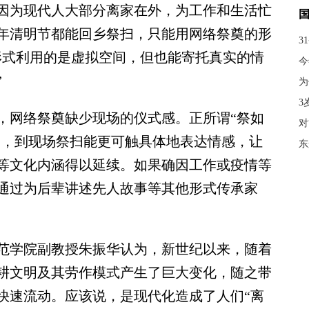
因为现代人大部分离家在外，为工作和生活忙
年清明节都能回乡祭扫，只能用网络祭奠的形
3
形式利用的是虚拟空间，但也能寄托真实的情
今
”
为
3
网络祭奠缺少现场的仪式感。正所谓“祭如
对
”，到现场祭扫能更可触具体地表达情感，让
东
等文化内涵得以延续。如果确因工作或疫情等
通过为后辈讲述先人故事等其他形式传承家
学院副教授朱振华认为，新世纪以来，随着
耕文明及其劳作模式产生了巨大变化，随之带
快速流动。应该说，是现代化造成了人们“离