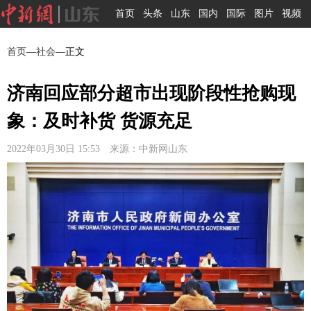
首页
头条
山东
国内
国际
图片
视频
首页
—
社会
—正文
济南回应部分超市出现阶段性抢购现
象：及时补货 货源充足
2022年03月30日 15:53 来源：中新网山东