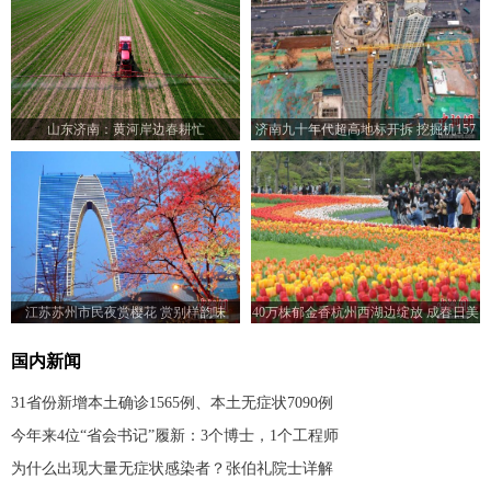
山东济南：黄河岸边春耕忙
济南九十年代超高地标开拆 挖掘机157
米楼顶作业
江苏苏州市民夜赏樱花 赏别样韵味
40万株郁金香杭州西湖边绽放 成春日美
景
国内新闻
31省份新增本土确诊1565例、本土无症状7090例
今年来4位“省会书记”履新：3个博士，1个工程师
为什么出现大量无症状感染者？张伯礼院士详解