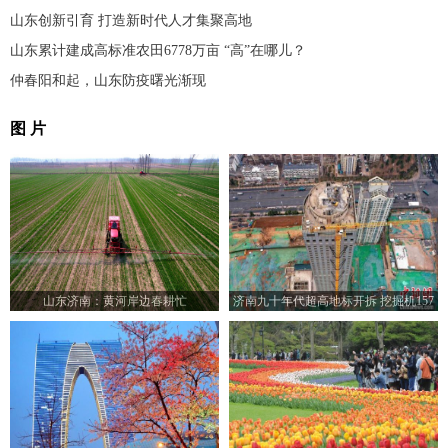
山东创新引育 打造新时代人才集聚高地
山东累计建成高标准农田6778万亩 “高”在哪儿？
仲春阳和起，山东防疫曙光渐现
图 片
山东济南：黄河岸边春耕忙
济南九十年代超高地标开拆 挖掘机157
米楼顶作业