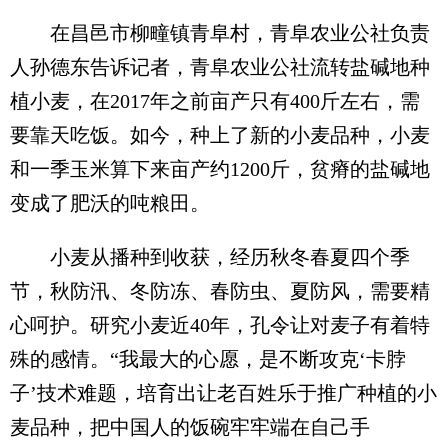
在昌邑市柳疃镇青阜村，青阜农业公社负责
人孙德东告诉记者，青阜农业公社流转盐碱地种
植小麦，在2017年之前亩产只有400斤左右，需
要靠天吃饭。如今，种上了新的小麦品种，小麦
和一季玉米算下来亩产约1200斤，贫瘠的盐碱地
变成了肥沃的吨粮田。
小麦从播种到收获，经历秋冬春夏四个季
节，秋防汛、冬防冻、春防虫、夏防风，需要精
心呵护。研究小麦近40年，孔令让对麦子有着特
殊的感情。“我最大的心愿，是不断攻克‘卡脖
子’技术难题，培育出让老百姓乐于推广种植的小
麦品种，把中国人的饭碗牢牢端在自己手