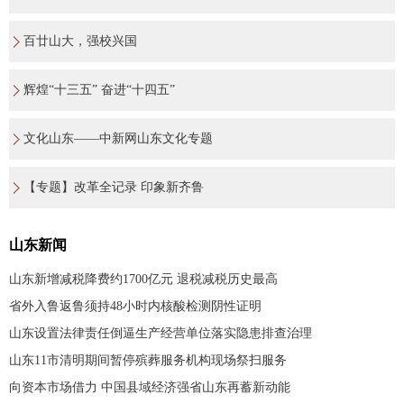
百廿山大，强校兴国
辉煌“十三五” 奋进“十四五”
文化山东——中新网山东文化专题
【专题】改革全记录 印象新齐鲁
山东新闻
山东新增减税降费约1700亿元 退税减税历史最高
省外入鲁返鲁须持48小时内核酸检测阴性证明
山东设置法律责任倒逼生产经营单位落实隐患排查治理
山东11市清明期间暂停殡葬服务机构现场祭扫服务
向资本市场借力 中国县域经济强省山东再蓄新动能