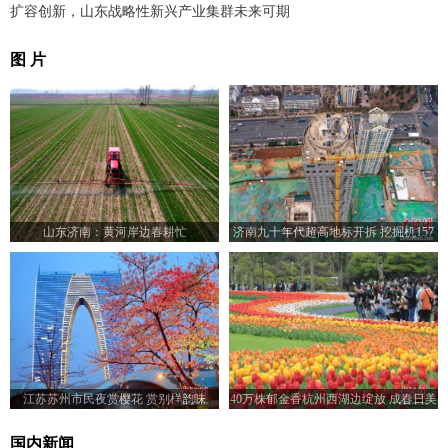
扩容创新，山东战略性新兴产业集群未来可期
图 片
山东济南：黄河岸边春耕忙
济南九十年代超高地标开拆 挖掘机157
米楼顶作业
江苏苏州市民夜赏樱花 赏别样韵味
40万株郁金香杭州西湖边绽放 成春日美
景
国内新闻