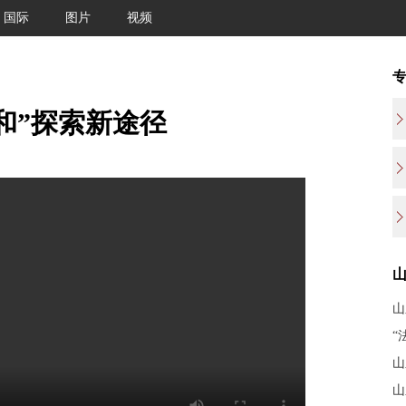
国际
图片
视频
和”探索新途径
山
“
山
山