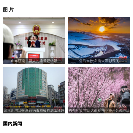
图 片
山东济南：新人扎堆登记结婚
雪后来敦煌 看大漠彩云飞
武汉新增10例新冠病毒核酸检测阳性感
初春时节 重庆大面积梅花盛开分外夺目
染者
国内新闻