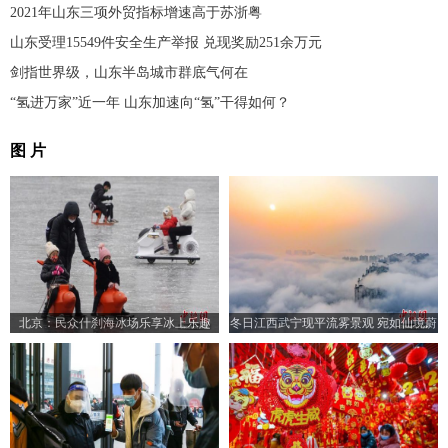
2021年山东三项外贸指标增速高于苏浙粤
山东受理15549件安全生产举报 兑现奖励251余万元
剑指世界级，山东半岛城市群底气何在
“氢进万家”近一年 山东加速向“氢”干得如何？
图 片
北京：民众什刹海冰场乐享冰上乐趣
冬日江西武宁现平流雾景观 宛如仙境蔚
为壮观