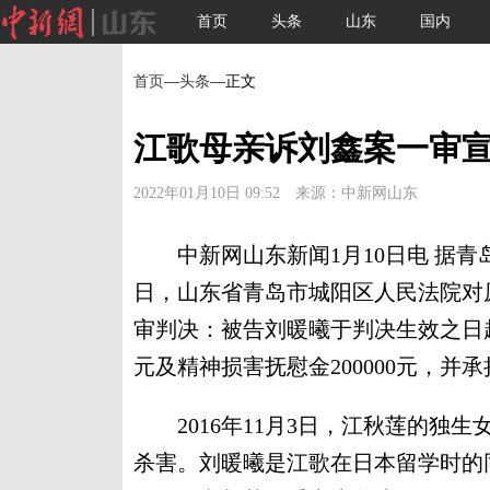
首页
头条
山东
国内
首页
—
头条
—正文
江歌母亲诉刘鑫案一审宣判
2022年01月10日 09:52 来源：中新网山东
中新网山东新闻1月10日电 据青岛
日，山东省青岛市城阳区人民法院对
审判决：被告刘暖曦于判决生效之日起
元及精神损害抚慰金200000元，并
2016年11月3日，江秋莲的独
杀害。刘暖曦是江歌在日本留学时的