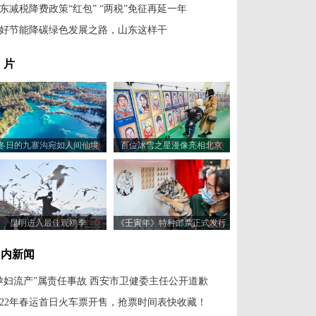
东减税降费政策“红包” “两税”免征再延一年
好节能降碳绿色发展之路，山东这样干
 片
冬日的九寨沟宛如人间仙境
百位冰雪之星漫像亮相北京
昆明进入最佳观鸥季
《壬寅年》特种邮票正式发行
国内新闻
孕妇流产”属责任事故 西安市卫健委主任公开道歉
022年春运首日火车票开售，抢票时间表快收藏！