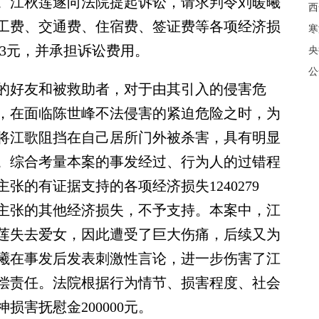
。江秋莲遂向法院提起诉讼，请求判令刘暖曦
西
工费、交通费、住宿费、签证费等各项经济损
寒
.33元，并承担诉讼费用。
央
公
好友和被救助者，对于由其引入的侵害危
，在面临陈世峰不法侵害的紧迫危险之时，为
将江歌阻挡在自己居所门外被杀害，具有明显
。综合考量本案的事发经过、行为人的过错程
张的有证据支持的各项经济损失1240279
秋莲主张的其他经济损失，不予支持。本案中，江
莲失去爱女，因此遭受了巨大伤痛，后续又为
曦在事发后发表刺激性言论，进一步伤害了江
偿责任。法院根据行为情节、损害程度、社会
害抚慰金200000元。