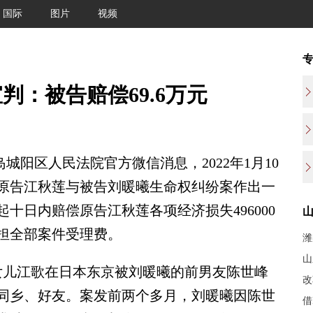
国际
图片
视频
：被告赔偿69.6万元
城阳区人民法院官方微信消息，2022年1月10
原告江秋莲与被告刘暖曦生命权纠纷案作出一
十日内赔偿原告江秋莲各项经济损失496000
承担全部案件受理费。
潍
山
生女儿江歌在日本东京被刘暖曦的前男友陈世峰
改
同乡、好友。案发前两个多月，刘暖曦因陈世
借