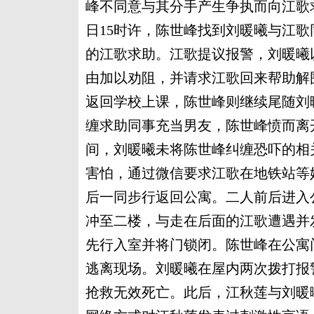
峰不同意与其分手产生争执而向江歌求
日15时许，陈世峰找到刘暖曦与江
的江歌求助。江歌提议报警，刘暖曦
由加以劝阻，并请求江歌回来帮助解
返回学校上课，陈世峰则继续尾随刘
缠求助同事充当男友，陈世峰愤而离
间，刘暖曦未将陈世峰纠缠恐吓的相
害怕，通过微信要求江歌在地铁站等
后一同步行返回公寓。二人前后进入
冲至二楼，与走在后面的江歌遭遇并
先行入室并将门锁闭。陈世峰在公寓
逃离现场。刘暖曦在屋内两次拨打报
抢救无效死亡。此后，江秋莲与刘暖