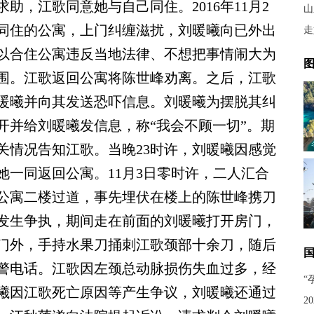
助，江歌同意她与自己同住。2016年11月2
山
歌同住的公寓，上门纠缠滋扰，刘暖曦向已外出
走
以合住公寓违反当地法律、不想把事情闹大为
图
围。江歌返回公寓将陈世峰劝离。之后，江歌
暖曦并向其发送恐吓信息。刘暖曦为摆脱其纠
开并给刘暖曦发信息，称“我会不顾一切”。期
关情况告知江歌。当晚23时许，刘暖曦因感觉
她一同返回公寓。11月3日零时许，二人汇合
公寓二楼过道，事先埋伏在楼上的陈世峰携刀
发生争执，期间走在前面的刘暖曦打开房门，
门外，手持水果刀捅刺江歌颈部十余刀，随后
警电话。江歌因左颈总动脉损伤失血过多，经
“
曦因江歌死亡原因等产生争议，刘暖曦还通过
2