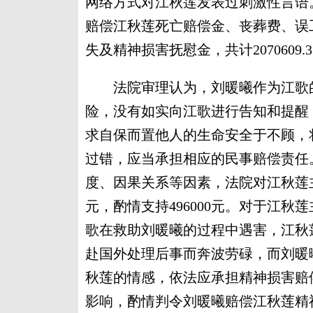
网络方式对江秋莲发表过刺激性言语
赔偿江秋莲死亡赔偿金、丧葬费、误
失及精神损害抚慰金，共计2070609
法院审理认为，刘暖曦作为江歌的
险，没有如实向江歌进行告知和提醒
求自保而置他人的生命安全于不顾，
过错，应当承担相应的民事赔偿责任
度、因果关系等因素，法院对江秋莲主
元，酌情支持496000元。对于江
歌在救助刘暖曦的过程中遇害，江秋
赴国外处理后事而奔波劳碌，而刘暖
秋莲的情感，依法应承担精神损害赔
影响，酌情判令刘暖曦赔偿江秋莲精神损