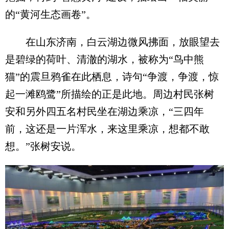
的“黄河生态画卷”。
在山东济南，白云湖边微风拂面，放眼望去
是碧绿的荷叶、清澈的湖水，被称为“鸟中熊
猫”的震旦鸦雀在此栖息，诗句“争渡，争渡，惊
起一滩鸥鹭”所描绘的正是此地。周边村民张树
安和另外四五名村民坐在湖边乘凉，“三四年
前，这还是一片浑水，来这里乘凉，想都不敢
想。”张树安说。