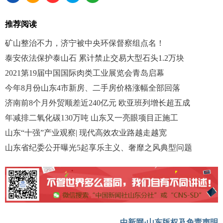
推荐阅读
矿山整治不力，济宁被中央环保督察组点名！
泰安依法保护泰山石 累计禁止交易大型石头1.2万块
2021第19届中国国际肉类工业展览会青岛启幕
今年8月份山东4市新房、二手房价格涨幅全部回落
济南前8个月外贸顺差近240亿元 欧亚班列增长超五成
年减排二氧化碳130万吨 山东又一亮眼项目正施工
山东“十强”产业观察| 现代高效农业路越走越宽
山东省纪委公开曝光5起享乐主义、奢靡之风典型问题
中新网·山东版权及免责声明