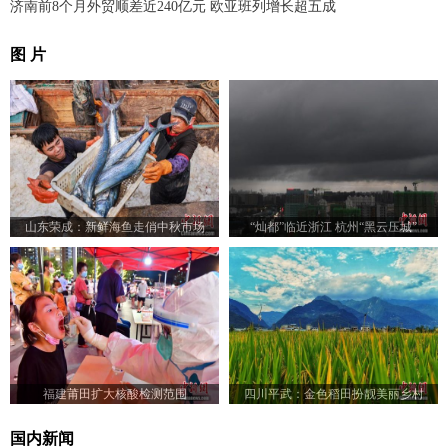
济南前8个月外贸顺差近240亿元 欧亚班列增长超五成
图 片
山东荣成：新鲜海鱼走俏中秋市场
“灿都”临近浙江 杭州“黑云压城”
福建莆田扩大核酸检测范围
四川平武：金色稻田扮靓美丽乡村
国内新闻