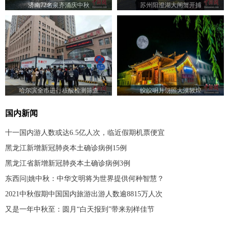
济南72名泉齐涌庆中秋
苏州阳澄湖大闸蟹开捕
哈尔滨全市进行核酸检测筛查
皎皎明月朗照大漠敦煌
国内新闻
十一国内游人数或达6.5亿人次，临近假期机票便宜
黑龙江新增新冠肺炎本土确诊病例15例
黑龙江省新增新冠肺炎本土确诊病例3例
东西问|姚中秋：中华文明将为世界提供何种智慧？
2021中秋假期中国国内旅游出游人数逾8815万人次
又是一年中秋至：圆月“白天报到”带来别样佳节