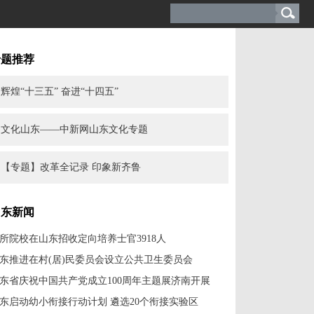
专题推荐
辉煌“十三五” 奋进“十四五”
文化山东——中新网山东文化专题
【专题】改革全记录 印象新齐鲁
山东新闻
2所院校在山东招收定向培养士官3918人
东推进在村(居)民委员会设立公共卫生委员会
东省庆祝中国共产党成立100周年主题展济南开展
东启动幼小衔接行动计划 遴选20个衔接实验区