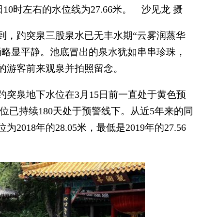
10时左右的水位线为27.66米。 沙见龙 摄
，趵突泉三股泉水已无丰水期“云雾润蒸华
涌略显平静。池底冒出的泉水犹如串串珍珠，
的游客前来观泉并拍照留念。
泉地下水位在3月15日前一直处于黄色预
水位已持续180天处于预警线下。从近5年来的同
18年的28.05米，最低是2019年的27.56