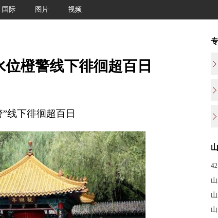
国际
图片
视频
 水位橙警线下徘徊超百日
警”线下徘徊超百日
4
山
山
山