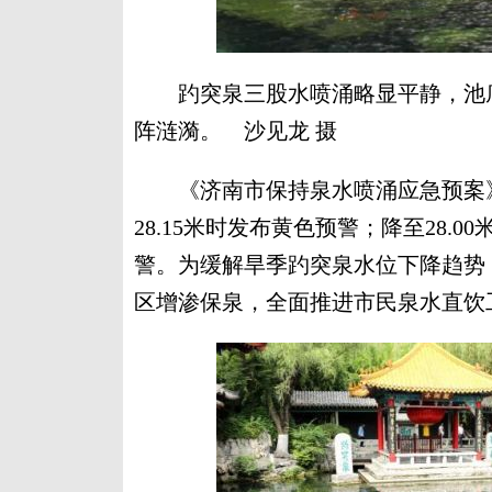
趵突泉三股水喷涌略显平静，池底
阵涟漪。 沙见龙 摄
《济南市保持泉水喷涌应急预案》
28.15米时发布黄色预警；降至28.0
警。为缓解旱季趵突泉水位下降趋势
区增渗保泉，全面推进市民泉水直饮