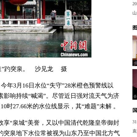
2
山
图
泉”趵突泉。 沙见龙 摄
今年3月16日水位“失守”28米橙色预警线以
素影响持续“喊渴”。尽管近日强对流天气为济
香
0时27.66米的水位线显示，其“难题”未解 。
享“泉城”美誉，又以中国清代乾隆皇帝御封
3
袁
。趵突泉地下水位常被视为山东乃至中国北方气