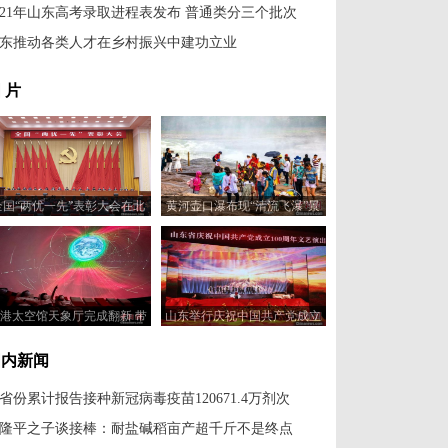
021年山东高考录取进程表发布 普通类分三个批次
东推动各类人才在乡村振兴中建功立业
 片
全国“两优一先”表彰大会在北
黄河壶口瀑布现“清流飞瀑”景
京举行
观
港太空馆天象厅完成翻新 带
山东举行庆祝中国共产党成立
来无缝拼接屏幕新体验
100周年文艺演出
国内新闻
1省份累计报告接种新冠病毒疫苗120671.4万剂次
隆平之子谈接棒：耐盐碱稻亩产超千斤不是终点