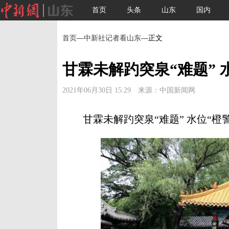
首页
头条
山东
国内
首页
—
中新社记者看山东
—正文
甘霖未解趵突泉“难题”
2021年06月30日 15:29 来源：中国新闻网
甘霖未解趵突泉“难题” 水位“橙