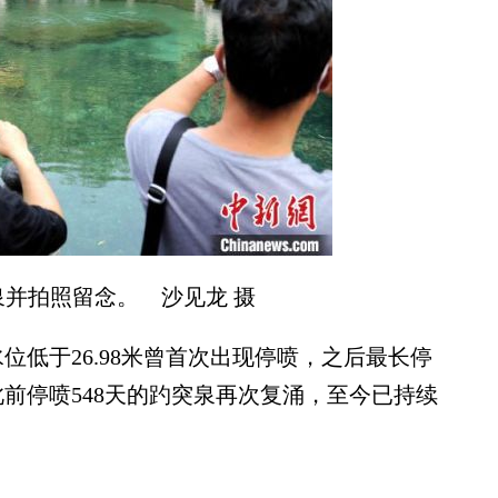
并拍照留念。 沙见龙 摄
位低于26.98米曾首次出现停喷，之后最长停
，此前停喷548天的趵突泉再次复涌，至今已持续