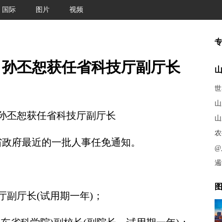
国际
图片
视频
：孙丕恕获任省科技厅副厅长
世
山
丕恕获任省科技厅副厅长
山
农
政府最近的一批人事任免通知。
@
遏
图
副厅长(试用期一年)；