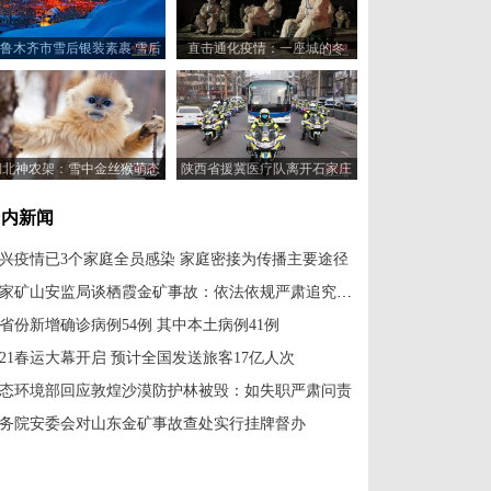
鲁木齐市雪后银装素裹 雪后
直击通化疫情：一座城的冬
色景美如画
日“不眠夜”
湖北神农架：雪中金丝猴萌态
陕西省援冀医疗队离开石家庄
十足惹人爱
国内新闻
兴疫情已3个家庭全员感染 家庭密接为传播主要途径
国家矿山安监局谈栖霞金矿事故：依法依规严肃追究责任
1省份新增确诊病例54例 其中本土病例41例
021春运大幕开启 预计全国发送旅客17亿人次
态环境部回应敦煌沙漠防护林被毁：如失职严肃问责
务院安委会对山东金矿事故查处实行挂牌督办