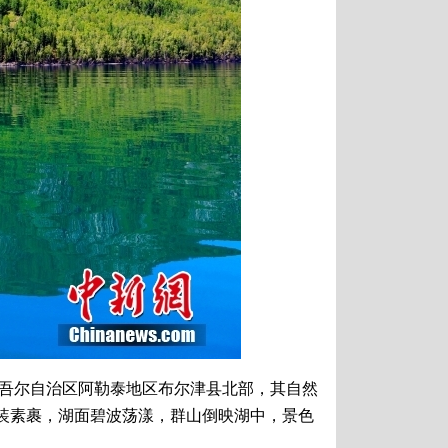
维吾尔自治区阿勒泰地区布尔津县北部，其自然
装素裹，湖面碧波荡漾，群山倒映湖中，景色