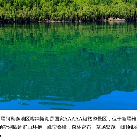
新疆阿勒泰地区喀纳斯湖是国家AAAAA级旅游景区，位于新疆
纳斯湖四周群山环抱、峰峦叠嶂，森林密布、草场繁茂，峰顶银
o