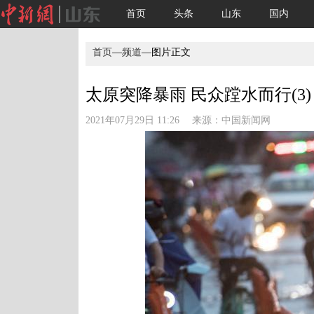
首页
头条
山东
国内
首页
—
频道
—图片正文
太原突降暴雨 民众蹚水而行(3)
2021年07月29日 11:26 来源：
中国新闻网