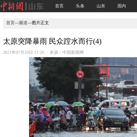
首页
头条
山东
国内
首页
—
频道
—图片正文
太原突降暴雨 民众蹚水而行(4)
2021年07月29日 11:26 来源：
中国新闻网