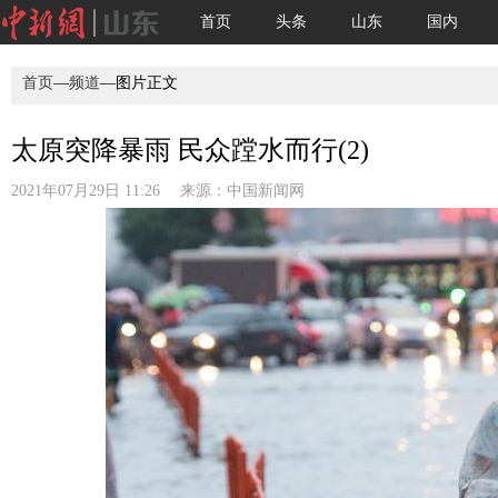
首页
头条
山东
国内
首页
—
频道
—图片正文
太原突降暴雨 民众蹚水而行(2)
2021年07月29日 11:26 来源：
中国新闻网