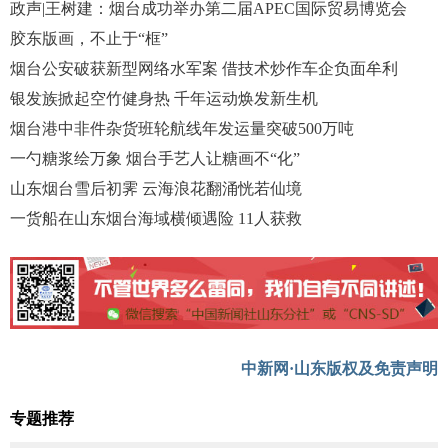
政声|王树建：烟台成功举办第二届APEC国际贸易博览会
胶东版画，不止于“框”
烟台公安破获新型网络水军案 借技术炒作车企负面牟利
银发族掀起空竹健身热 千年运动焕发新生机
烟台港中非件杂货班轮航线年发运量突破500万吨
一勺糖浆绘万象 烟台手艺人让糖画不“化”
山东烟台雪后初霁 云海浪花翻涌恍若仙境
一货船在山东烟台海域横倾遇险 11人获救
中新网·山东版权及免责声明
专题推荐