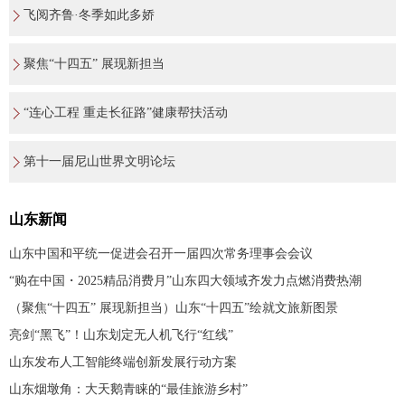
飞阅齐鲁·冬季如此多娇
聚焦“十四五” 展现新担当
“连心工程 重走长征路”健康帮扶活动
第十一届尼山世界文明论坛
山东新闻
山东中国和平统一促进会召开一届四次常务理事会会议
“购在中国・2025精品消费月”山东四大领域齐发力点燃消费热潮
（聚焦“十四五” 展现新担当）山东“十四五”绘就文旅新图景
亮剑“黑飞”！山东划定无人机飞行“红线”
山东发布人工智能终端创新发展行动方案
山东烟墩角：大天鹅青睐的“最佳旅游乡村”