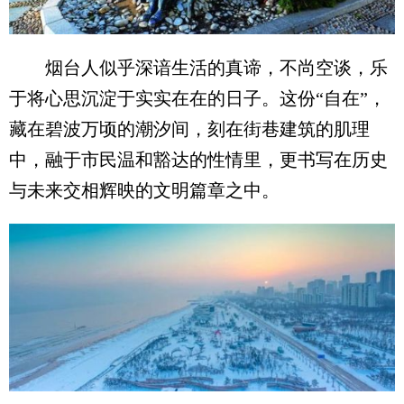
烟台人似乎深谙生活的真谛，不尚空谈，乐
于将心思沉淀于实实在在的日子。这份“自在”，
藏在碧波万顷的潮汐间，刻在街巷建筑的肌理
中，融于市民温和豁达的性情里，更书写在历史
与未来交相辉映的文明篇章之中。