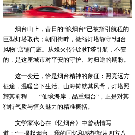
烟台山上，昔日的“狼烟台”已被指引航程的
巨型灯塔取代；朝阳街畔，微缩灯塔静守“烟台
风物”店铺门庭。从烽火传讯到灯塔引航，不变
的，是这座城市对平安的守护、对归途的期盼。
这一变迁，恰是烟台精神的象征：照亮远方
征途，温暖当下生活。山海铸就其风骨，灯塔照
耀其前程——“仙境海岸，品重烟台”，正是对其
独特气质与恒久魅力的精准概括。
文学家冰心在《忆烟台》中曾动情写
道：“一提起烟台，我的回忆和感想就从四方八