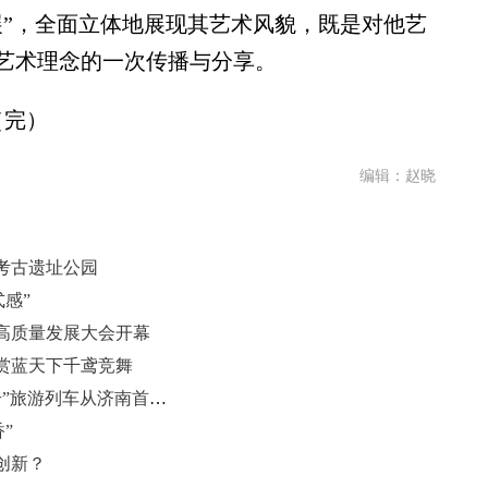
”，全面立体地展现其艺术风貌，既是对他艺
艺术理念的一次传播与分享。
（完）
编辑：赵晓
考古遗址公园
感”
业高质量发展大会开幕
赏蓝天下千鸢竞舞
绿皮车变旅游车 “好客山东·齐鲁1号”旅游列车从济南首发！
”
创新？