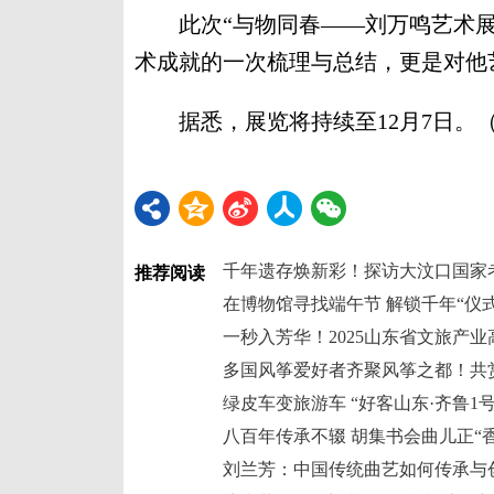
此次“与物同春——刘万鸣艺术展
术成就的一次梳理与总结，更是对他
据悉，展览将持续至12月7日。
千年遗存焕新彩！探访大汶口国家
推荐阅读
在博物馆寻找端午节 解锁千年“仪式
一秒入芳华！2025山东省文旅产
多国风筝爱好者齐聚风筝之都！共
八百年传承不辍 胡集书会曲儿正“香
刘兰芳：中国传统曲艺如何传承与