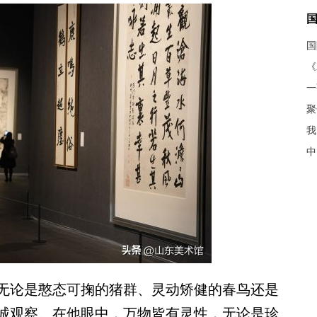
《
聚
我
中
论是憨态可掬的猪群、灵动矫健的春鸟还是
诚观察。在他眼中，万物皆有灵性，无论是珍