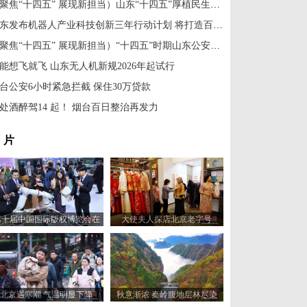
（聚焦“十四五” 展现新担当）山东“十四五”厚植民生沃土 绘就暖心答卷
山东发布机器人产业科技创新三年行动计划 将打造百个机器人赋能应用场景
（聚焦“十四五” 展现新担当）“十四五”时期山东公安工作成效显著 社会治安大局持续稳定
能想飞就飞 山东无人机新规2026年起试行
台公安6小时紧急拦截 保住30万贷款
处酒醉驾14 起！ 烟台百日整治再发力
 片
第十届中国国际版权博览会在
大使夫人探店北京老字号
山东青岛开幕
北京遇寒潮 气温明显下降
秋意渐浓 秦岭腹地层林尽染