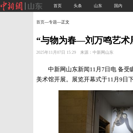
首页
头条
山东
国内
首页
—
专题
—正文
“与物为春—刘万鸣艺术
2025年11月07日 15:29 来源：中新网山东
中新网山东新闻11月7日电 备受瞩
美术馆开展。展览开幕式于11月9