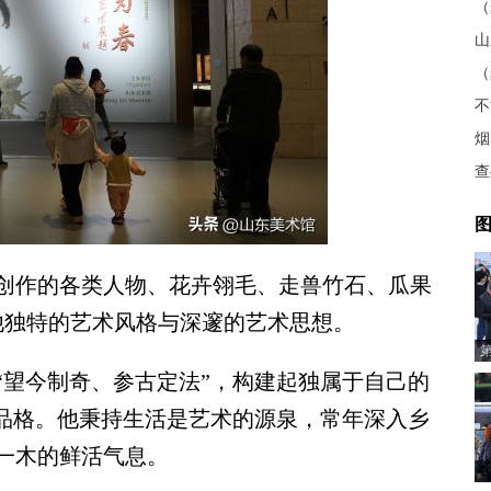
不
烟
查
图
作的各类人物、花卉翎毛、走兽竹石、瓜果
他独特的艺术风格与深邃的艺术思想。
望今制奇、参古定法”，构建起独属于自己的
术品格。他秉持生活是艺术的源泉，常年深入乡
一木的鲜活气息。